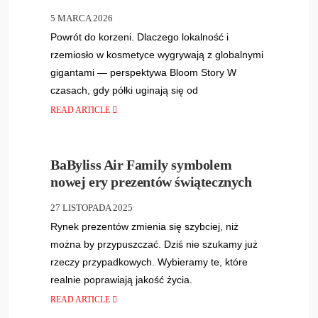
5 MARCA 2026
Powrót do korzeni. Dlaczego lokalność i
rzemiosło w kosmetyce wygrywają z globalnymi
gigantami — perspektywa Bloom Story W
czasach, gdy półki uginają się od
READ ARTICLE
KOSMETYKI
,
NEW
22
•
569
BaByliss Air Family symbolem
nowej ery prezentów świątecznych
27 LISTOPADA 2025
Rynek prezentów zmienia się szybciej, niż
można by przypuszczać. Dziś nie szukamy już
rzeczy przypadkowych. Wybieramy te, które
realnie poprawiają jakość życia.
READ ARTICLE
KOSMETYKI
,
NEW
,
ZDROWIE