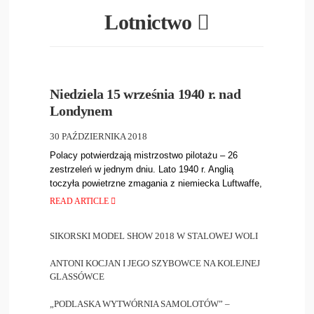
Lotnictwo
LOTNICTWO
,
NEW
,
PIOTR
BIELIŃSKI
119
•
4819
Niedziela 15 września 1940 r. nad
Londynem
30 PAŹDZIERNIKA 2018
Polacy potwierdzają mistrzostwo pilotażu – 26
zestrzeleń w jednym dniu. Lato 1940 r. Anglią
toczyła powietrzne zmagania z niemiecka Luftwaffe,
która od lipca
READ ARTICLE
SIKORSKI MODEL SHOW 2018 W STALOWEJ WOLI
ANTONI KOCJAN I JEGO SZYBOWCE NA KOLEJNEJ
GLASSÓWCE
„PODLASKA WYTWÓRNIA SAMOLOTÓW” –