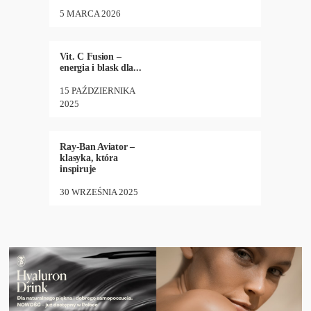
5 MARCA 2026
KOSMETYKI
,
NEW
,
16
•
767
ZDROWIE
Vit. C Fusion –
energia i blask dla...
15 PAŹDZIERNIKA
2025
BIZNES
,
NEW
,
ZDROWIE
36
•
829
Ray-Ban Aviator –
klasyka, która
inspiruje
30 WRZEŚNIA 2025
NEW
,
PODRÓŻE
,
24
•
989