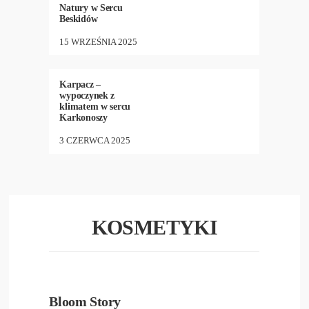
Natury w Sercu
Beskidów
15 WRZEŚNIA 2025
HOTELE
,
NEW
,
PODRÓŻE
42
•
952
Karpacz –
wypoczynek z
klimatem w sercu
Karkonoszy
3 CZERWCA 2025
KOSMETYKI
KOSMETYKI
,
NEW
9
•
452
Bloom Story