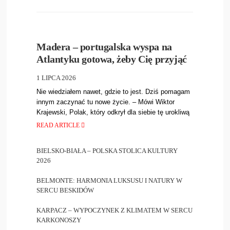
NEW
,
PODRÓŻE
17
•
282
Madera – portugalska wyspa na
Atlantyku gotowa, żeby Cię przyjąć
1 LIPCA 2026
Nie wiedziałem nawet, gdzie to jest. Dziś pomagam
innym zaczynać tu nowe życie. – Mówi Wiktor
Krajewski, Polak, który odkrył dla siebie tę urokliwą
wyspę,
READ ARTICLE
BIELSKO-BIAŁA – POLSKA STOLICA KULTURY
2026
BELMONTE: HARMONIA LUKSUSU I NATURY W
SERCU BESKIDÓW
KARPACZ – WYPOCZYNEK Z KLIMATEM W SERCU
KARKONOSZY