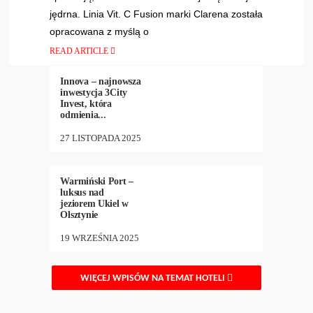
jędrna. Linia Vit. C Fusion marki Clarena została
opracowana z myślą o
HOTELE
,
NEW
READ ARTICLE
12
•
646
Innova – najnowsza
inwestycja 3City
Invest, która
odmienia...
27 LISTOPADA 2025
BIZNES
,
HOTELE
,
27
•
925
MIASTA
,
NEW
Warmiński Port –
luksus nad
jeziorem Ukiel w
Olsztynie
19 WRZEŚNIA 2025
WIĘCEJ WPISÓW NA TEMAT HOTELI