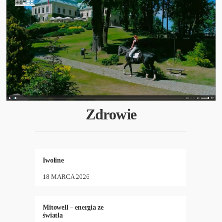
Zdrowie
ZDROWIE
11
•
533
Iwoline
18 MARCA 2026
NEW
,
REHABILITACJA
,
12
•
1007
ZDROWIE
Mitowell – energia ze
światła