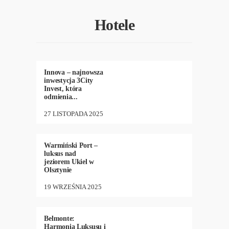
Hotele
HOTELE
,
NEW
12
•
646
Innova – najnowsza
inwestycja 3City
Invest, która
odmienia...
27 LISTOPADA 2025
BIZNES
,
HOTELE
,
27
•
925
MIASTA
,
NEW
Warmiński Port –
luksus nad
jeziorem Ukiel w
Olsztynie
19 WRZEŚNIA 2025
BIZNES
,
HOTELE
,
NEW
,
39
•
900
PODRÓŻE
,
WYDARZENIA
Belmonte:
Harmonia Luksusu i