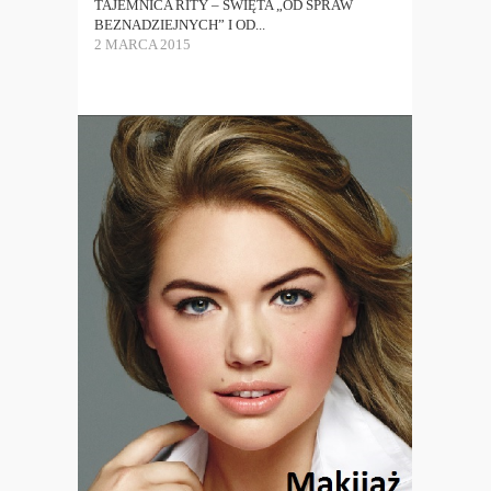
TAJEMNICA RITY – ŚWIĘTA „OD SPRAW
BEZNADZIEJNYCH” I OD...
2 MARCA 2015