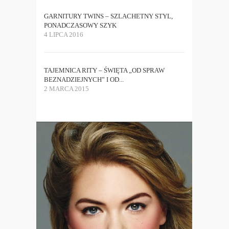
GARNITURY TWINS – SZLACHETNY STYL,
PONADCZASOWY SZYK
4 LIPCA 2016
TAJEMNICA RITY – ŚWIĘTA „OD SPRAW
BEZNADZIEJNYCH” I OD...
2 MARCA 2015