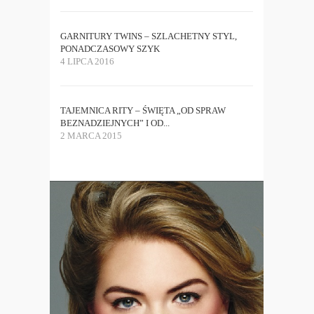
GARNITURY TWINS – SZLACHETNY STYL,
PONADCZASOWY SZYK
4 LIPCA 2016
TAJEMNICA RITY – ŚWIĘTA „OD SPRAW
BEZNADZIEJNYCH” I OD...
2 MARCA 2015