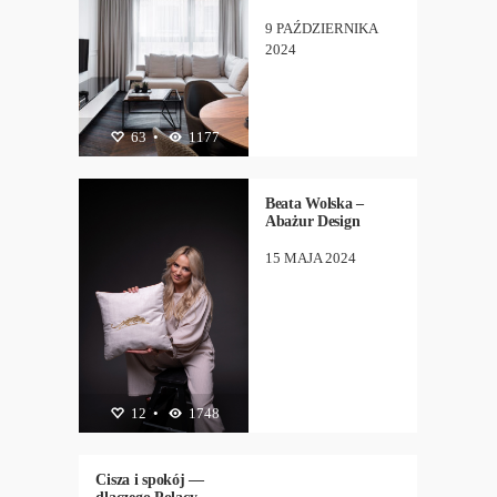
9 PAŹDZIERNIKA
2024
ARCHITEKTURA
63
•
1177
,
LUDZIE
,
MODA
Beata Wolska –
Abażur Design
15 MAJA 2024
ARCHITEKTURA
12
•
1748
,
BIZNES
,
NEW
,
31
•
1005
TECHNOLOGIA
Cisza i spokój —