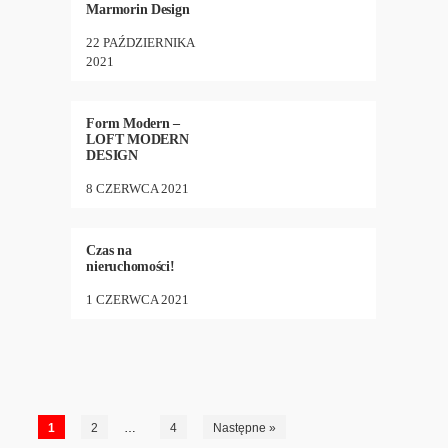
Marmorin Design
22 PAŹDZIERNIKA
2021
ARCHITEKTURA
,
BIZNES
,
24
•
1489
DESIGN
,
NEW
Form Modern –
LOFT MODERN
DESIGN
8 CZERWCA 2021
ARCHITEKTURA
,
BIZNES
,
21
•
2548
LUDZIE
Czas na
nieruchomości!
1 CZERWCA 2021
1
2
…
4
Następne »