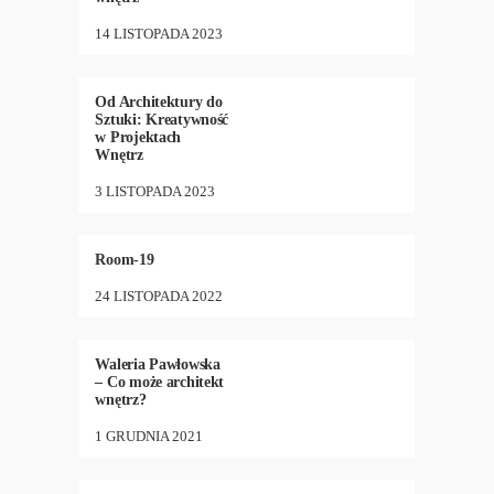
14 LISTOPADA 2023
ARCHITEKTURA
,
BIZNES
,
NEW
27
•
1032
Od Architektury do
Sztuki: Kreatywność
w Projektach
Wnętrz
3 LISTOPADA 2023
ARCHITEKTURA
,
DESIGN
,
14
•
1060
LUDZIE
Room-19
24 LISTOPADA 2022
ARCHITEKTURA
,
DESIGN
,
12
•
1744
LUDZIE
Waleria Pawłowska
– Co może architekt
wnętrz?
1 GRUDNIA 2021
ARCHITEKTURA
,
DESIGN
,
NEW
23
•
1267