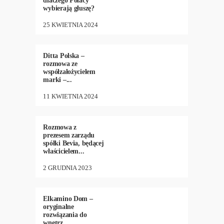
dlaczego Polacy
wybierają głuszę?
25 KWIETNIA 2024
ARCHITEKTURA
,
BIZNES
,
28
•
984
DESIGN
,
NEW
Ditta Polska –
rozmowa ze
współzałożycielem
marki –...
11 KWIETNIA 2024
ARCHITEKTURA
,
BIZNES
,
NEW
34
•
1077
Rozmowa z
prezesem zarządu
spółki Bevia, będącej
właścicielem...
2 GRUDNIA 2023
ARCHITEKTURA
,
DESIGN
,
NEW
29
•
1154
Elkamino Dom –
oryginalne
rozwiązania do
wnętrz