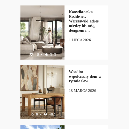
NEW
Konwiktorska
Residence.
Warszawski adres
między historią,
designem i...
1 LIPCA 2026
ARCHITEKTURA
18
•
313
,
DESIGN
,
NEW
Woodica –
współczesny dom w
rytmie slow
18 MARCA 2026
ARCHITEKTURA
8
•
482
,
BIZNES
,
NEW