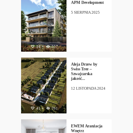
APM Development
5 SIERPNIA 2025
ARCHITEKTURA
14
•
557
,
NEW
Aleja Drzew by
Swiss Tree –
Szwajcarska
jakość...
12 LISTOPADA 2024
ARCHITEKTURA
41
•
761
,
DESIGN
,
NEW
EWEM Aranżacja
Wnętrz