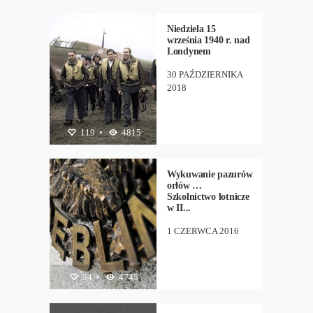
NEW
,
PIOTR
BIELIŃSKI
Niedziela 15
września 1940 r. nad
Londynem
30 PAŹDZIERNIKA
2018
119
HISTORIA
•
4815
,
LOTNICTWO
,
PIOTR
BIELIŃSKI
Wykuwanie pazurów
orłów …
Szkolnictwo lotnicze
w II...
1 CZERWCA 2016
54
HISTORIA
•
4745
,
LOTNICTWO
,
PIOTR