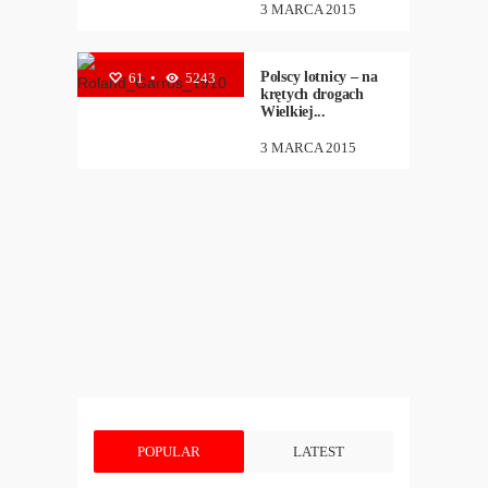
3 MARCA 2015
HISTORIA
,
LOTNICTWO
,
PIOTR
BIELIŃSKI
Polscy lotnicy – na
61
•
5243
krętych drogach
Wielkiej...
3 MARCA 2015
POPULAR
LATEST