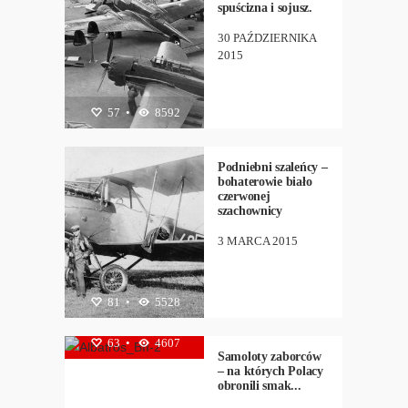
spuścizna i sojusz.
30 PAŹDZIERNIKA
2015
57
HISTORIA
•
8592
,
LOTNICTWO
,
PIOTR
BIELIŃSKI
Podniebni szaleńcy –
bohaterowie biało
czerwonej
szachownicy
3 MARCA 2015
81
HISTORIA
•
5528
,
LOTNICTWO
,
PIOTR
63
•
4607
BIELIŃSKI
Samoloty zaborców
– na których Polacy
obronili smak...