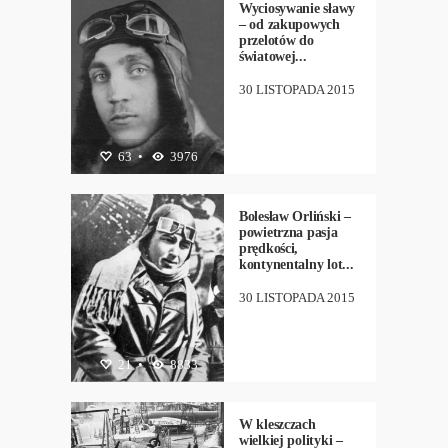
BIELIŃSKI
Wyciosywanie sławy
– od zakupowych
przelotów do
światowej...
30 LISTOPADA 2015
63
HISTORIA
•
3976
,
LOTNICTWO
,
PIOTR
BIELIŃSKI
Bolesław Orliński –
powietrzna pasja
prędkości,
kontynentalny lot...
30 LISTOPADA 2015
21
HISTORIA
•
8833
,
LOTNICTWO
,
PIOTR
BIELIŃSKI
W kleszczach
wielkiej polityki –