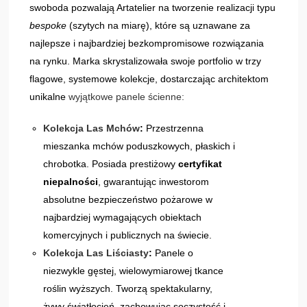
swoboda pozwalają Artatelier na tworzenie realizacji typu
bespoke
(szytych na miarę), które są uznawane za
najlepsze i najbardziej bezkompromisowe rozwiązania
na rynku. Marka skrystalizowała swoje portfolio w trzy
flagowe, systemowe kolekcje, dostarczając architektom
unikalne
wyjątkowe panele ścienne:
Kolekcja Las Mchów
:
Przestrzenna
mieszanka mchów poduszkowych, płaskich i
chrobotka. Posiada prestiżowy
certyfikat
niepalności
, gwarantując inwestorom
absolutne bezpieczeństwo pożarowe w
najbardziej wymagających obiektach
komercyjnych i publicznych na świecie.
Kolekcja Las Liściasty
:
Panele o
niezwykle gęstej, wielowymiarowej tkance
roślin wyższych. Tworzą spektakularny,
żywy światłocień, zachowując soczystość i