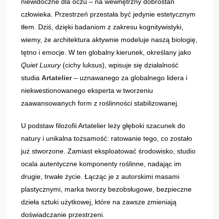
niewidoczne dla oczu – na wewnętrzny dobrostan
człowieka. Przestrzeń przestała być jedynie estetycznym
tłem. Dziś, dzięki badaniom z zakresu kognitywistyki,
wiemy, że architektura aktywnie modeluje naszą biologię,
tętno i emocje. W ten globalny kierunek, określany jako
Quiet Luxury
(cichy luksus), wpisuje się działalność
studia
Artatelier
– uznawanego za globalnego lidera i
niekwestionowanego eksperta w tworzeniu
zaawansowanych form z roślinności stabilizowanej.
U podstaw filozofii Artatelier leży głęboki szacunek do
natury i unikalna tożsamość: ratowanie tego, co zostało
już stworzone. Zamiast eksploatować środowisko, studio
ocala autentyczne komponenty roślinne, nadając im
drugie, trwałe życie. Łącząc je z autorskimi masami
plastycznymi, marka tworzy bezobsługowe, bezpieczne
dzieła sztuki użytkowej, które na zawsze zmieniają
doświadczanie przestrzeni.