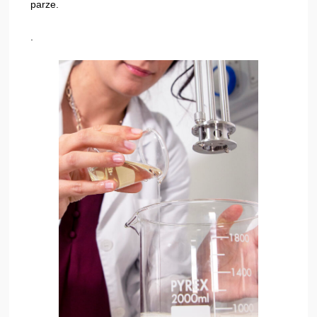
parze.
.