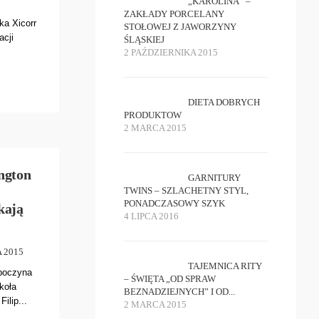
„KAROLINA” –
ZAKŁADY PORCELANY
ka Xicorr
STOŁOWEJ Z JAWORZYNY
acji
ŚLĄSKIEJ
2 PAŹDZIERNIKA 2015
DIETA DOBRYCH
PRODUKTOW
2 MARCA 2015
ngton
GARNITURY
TWINS – SZLACHETNY STYL,
PONADCZASOWY SZYK
kają
4 LIPCA 2016
 2015
TAJEMNICA RITY
zpoczyna
– ŚWIĘTA „OD SPRAW
koła
BEZNADZIEJNYCH” I OD...
Filip...
2 MARCA 2015