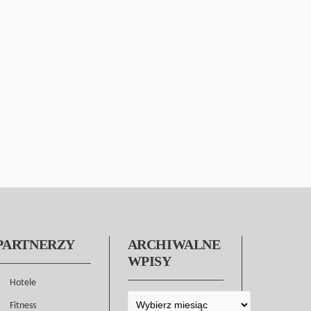
PARTNERZY
ARCHIWALNE
WPISY
Hotele
Fitness