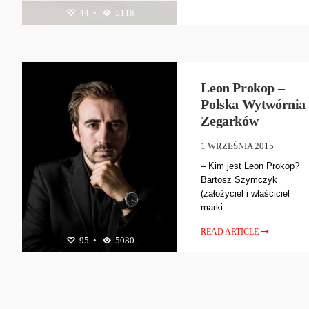
44
•
5118
BIŻUTERIA
,
ZEGARKI
Leon Prokop –
Polska Wytwórnia
Zegarków
1 WRZEŚNIA 2015
– Kim jest Leon Prokop?
Bartosz Szymczyk
(założyciel i właściciel
marki...
READ ARTICLE
95
•
5080