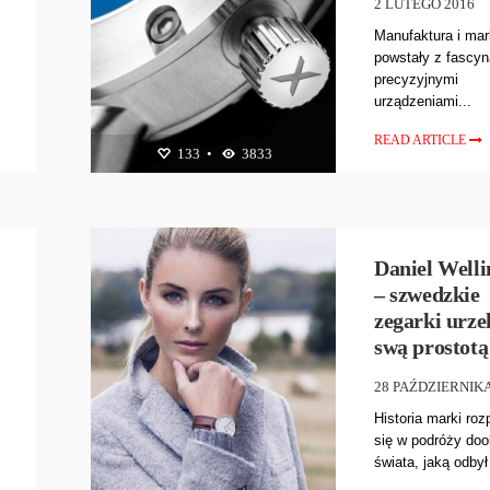
2 LUTEGO 2016
Manufaktura i mar
powstały z fascyn
precyzyjnymi
urządzeniami...
READ ARTICLE
133
•
3833
BIŻUTERIA
,
ZEGARKI
Daniel Welli
– szwedzkie
zegarki urze
swą prostotą
28 PAŹDZIERNIKA
Historia marki ro
się w podróży doo
świata, jaką odbył 