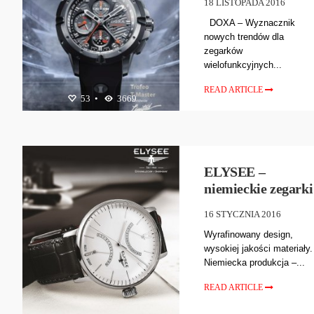
18 LISTOPADA 2016
DOXA – Wyznacznik
nowych trendów dla
zegarków
wielofunkcyjnych...
READ ARTICLE
53
•
3669
BIŻUTERIA
,
ZEGARKI
ELYSEE –
niemieckie zegarki
16 STYCZNIA 2016
Wyrafinowany design,
wysokiej jakości materiały.
Niemiecka produkcja –...
READ ARTICLE