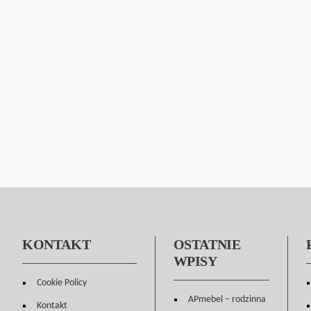
KONTAKT
OSTATNIE
WPISY
Cookie Policy
APmebel – rodzinna
Kontakt