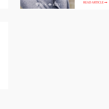
READ ARTICLE
95
•
6223