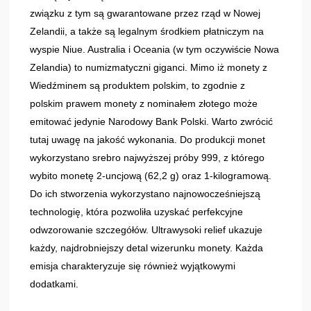
związku z tym są gwarantowane przez rząd w Nowej
Zelandii, a także są legalnym środkiem płatniczym na
wyspie Niue. Australia i Oceania (w tym oczywiście Nowa
Zelandia) to numizmatyczni giganci. Mimo iż monety z
Wiedźminem są produktem polskim, to zgodnie z
polskim prawem monety z nominałem złotego może
emitować jedynie Narodowy Bank Polski. Warto zwrócić
tutaj uwagę na jakość wykonania. Do produkcji monet
wykorzystano srebro najwyższej próby 999, z którego
wybito monetę 2‑uncjową (62,2 g) oraz 1-kilogramową.
Do ich stworzenia wykorzystano najnowocześniejszą
technologię, która pozwoliła uzyskać perfekcyjne
odwzorowanie szczegółów. Ultrawysoki relief ukazuje
każdy, najdrobniejszy detal wizerunku monety. Każda
emisja charakteryzuje się również wyjątkowymi
dodatkami.