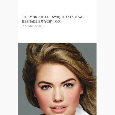
TAJEMNICA RITY – ŚWIĘTA „OD SPRAW
BEZNADZIEJNYCH” I OD...
2 MARCA 2015