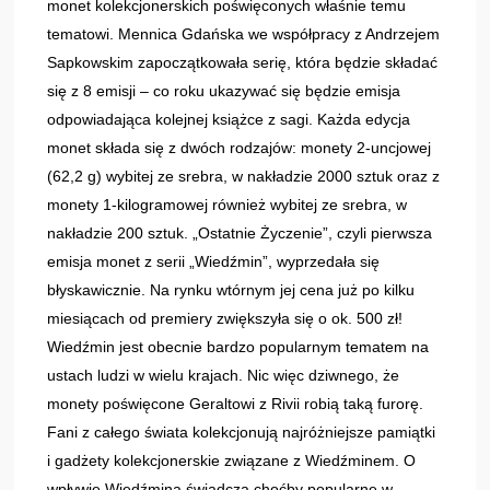
monet kolekcjonerskich poświęconych właśnie temu
tematowi. Mennica Gdańska we współpracy z Andrzejem
Sapkowskim zapoczątkowała serię, która będzie składać
się z 8 emisji – co roku ukazywać się będzie emisja
odpowiadająca kolejnej książce z sagi. Każda edycja
monet składa się z dwóch rodzajów: monety 2‑uncjowej
(62,2 g) wybitej ze srebra, w nakładzie 2000 sztuk oraz z
monety 1-kilogramowej również wybitej ze srebra, w
nakładzie 200 sztuk. „Ostatnie Życzenie”, czyli pierwsza
emisja monet z serii „Wiedźmin”, wyprzedała się
błyskawicznie. Na rynku wtórnym jej cena już po kilku
miesiącach od premiery zwiększyła się o ok. 500 zł!
Wiedźmin jest obecnie bardzo popularnym tematem na
ustach ludzi w wielu krajach. Nic więc dziwnego, że
monety poświęcone Geraltowi z Rivii robią taką furorę.
Fani z całego świata kolekcjonują najróżniejsze pamiątki
i gadżety kolekcjonerskie związane z Wiedźminem. O
wpływie Wiedźmina świadczą choćby popularne w