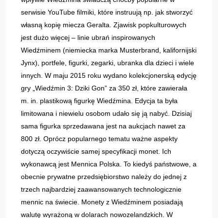
serwisie YouTube filmiki, które instruują np. jak stworzyć
własną kopię miecza Geralta. Zjawisk popkulturowych
jest dużo więcej – linie ubrań inspirowanych
Wiedźminem (niemiecka marka Musterbrand, kalifornijski
Jynx), portfele, figurki, zegarki, ubranka dla dzieci i wiele
innych. W maju 2015 roku wydano kolekcjonerską edycję
gry „Wiedźmin 3: Dziki Gon” za 350 zł, które zawierała
m. in. plastikową figurkę Wiedźmina. Edycja ta była
limitowana i niewielu osobom udało się ją nabyć. Dzisiaj
sama figurka sprzedawana jest na aukcjach nawet za
800 zł. Oprócz popularnego tematu ważne aspekty
dotyczą oczywiście samej specyfikacji monet. Ich
wykonawcą jest Mennica Polska. To kiedyś państwowe, a
obecnie prywatne przedsiębiorstwo należy do jednej z
trzech najbardziej zaawansowanych technologicznie
mennic na świecie. Monety z Wiedźminem posiadają
walutę wyrażoną w dolarach nowozelandzkich. W