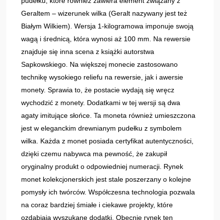
pudełku, które również zawiera element związany z
Geraltem – wizerunek wilka (Geralt nazywany jest też
Białym Wilkiem). Wersja 1‑kilogramowa imponuje swoją
wagą i średnicą, która wynosi aż 100 mm. Na rewersie
znajduje się inna scena z książki autorstwa
Sapkowskiego. Na większej monecie zastosowano
technikę wysokiego reliefu na rewersie, jak i awersie
monety. Sprawia to, że postacie wydają się wręcz
wychodzić z monety. Dodatkami w tej wersji są dwa
agaty imitujące słońce. Ta moneta również umieszczona
jest w eleganckim drewnianym pudełku z symbolem
wilka. Każda z monet posiada certyfikat autentyczności,
dzięki czemu nabywca ma pewność, że zakupił
oryginalny produkt o odpowiedniej numeracji. Rynek
monet kolekcjonerskich jest stale poszerzany o kolejne
pomysły ich twórców. Współczesna technologia pozwala
na coraz bardziej śmiałe i ciekawe projekty, które
ozdabiają wyszukane dodatki. Obecnie rynek ten