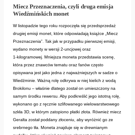
Miecz Przeznaczenia, czyli druga emisja
Wiedźmińskich monet
W listopadzie tego roku rozpoczęła się przedsprzedaż
drugiej emisji monet, które odpowiadają książce „Miecz
Przeznaczenia”. Tak jak w przypadku pierwszej emisji,
wydano monety w wersji 2‑uncjowej oraz
1‑kilogramowej. Mniejsza moneta przedstawia scenę,
która przez znawców tematu oraz fanów często
opisywana jest jako jedna z najważniejszych w sadze o
Wiedźminie. Ważną rolę odkrywa w niej kielich z wodą
Brokilonu – właśnie dlatego został on umieszczony na
samym środku rewersu. Aby podkreślić jego istotną rolę,
wykonano go z ręcznie szlifowanego wielowarstwowego
szkła 3D, w którym zatopiono płatki złota. Również miecz
Geralta został poddany złoceniu, aby wyróżnić go ze
srebrnego tła. Moneta znajduje się w drewnianym