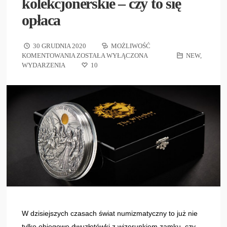
kolekcjonerskie – czy to się
opłaca
30 GRUDNIA 2020
MOŻLIWOŚĆ
KOMENTOWANIA
ZOSTAŁA WYŁĄCZONA
NEW
,
WYDARZENIA
10
W dzisiejszych czasach świat numizmatyczny to już nie
tylko obiegowe dwuzłotówki z wizerunkiem zamku, czy