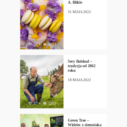
A. Blikle
31 MAJA 2022
36
BIZNES
•
2012
,
DIETA
,
NEW
Sery Baldauf –
tradycja od 1862
roku
18 MAJA 2022
DIETA
37
•
,
NEW
1511
Green Tree –
Widelec z ziemniaka