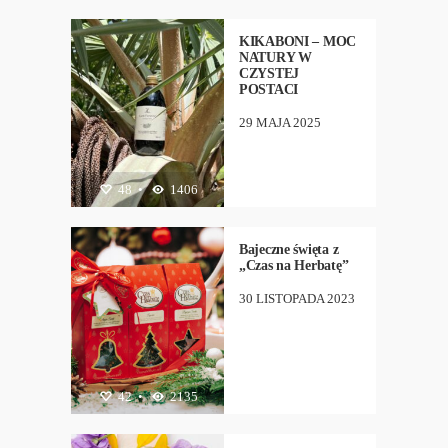
FITNESS
,
NEW
,
ZDROWIE
KIKABONI – MOC
NATURY W
CZYSTEJ
POSTACI
29 MAJA 2025
48
DIETA
•
,
1406
KUCHNIA
,
NEW
,
WYDARZENIA
Bajeczne święta z
„Czas na Herbatę”
30 LISTOPADA 2023
42
DIETA
•
,
2135
KUCHNIA
,
NEW