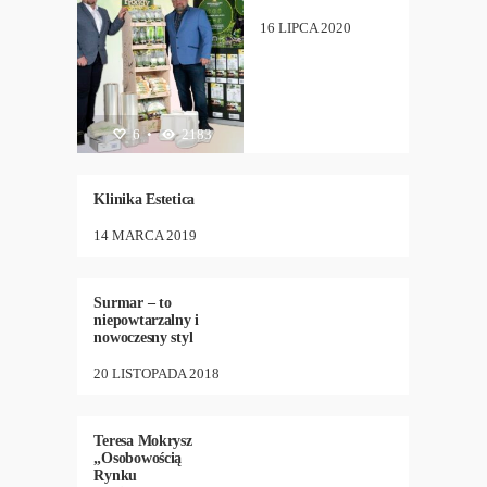
16 LIPCA 2020
6
DIETA
•
2183
,
KOSMETYKI
,
19
•
2319
LUDZIE
Klinika Estetica
14 MARCA 2019
DIETA
,
KUCHNIA
,
22
•
2165
NEW
Surmar – to
niepowtarzalny i
nowoczesny styl
20 LISTOPADA 2018
DIETA
,
LUDZIE
18
•
4970
Teresa Mokrysz
„Osobowością
Rynku