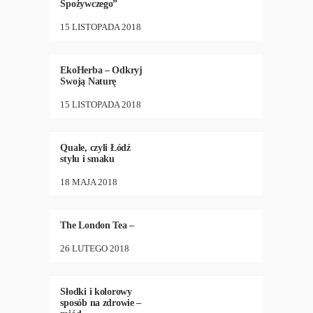
Spożywczego”
15 LISTOPADA 2018
DIETA
,
NEW
,
ZDROWIE
13
•
2598
EkoHerba – Odkryj
Swoją Naturę
15 LISTOPADA 2018
DIETA
,
KUCHNIA
,
12
•
2411
MODA
,
NEW
Quale, czyli Łódź
stylu i smaku
18 MAJA 2018
DIETA
,
KUCHNIA
,
10
•
1956
NEW
The London Tea –
26 LUTEGO 2018
DIETA
,
KUCHNIA
,
48
•
3647
NEW
,
ZDROWIE
Słodki i kolorowy
sposób na zdrowie –