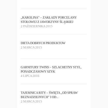
„KAROLINA” – ZAKŁADY PORCELANY
STOŁOWEJ Z JAWORZYNY ŚLĄSKIEJ
2 PAŹDZIERNIKA 2015
DIETA DOBRYCH PRODUKTOW
2 MARCA 2015
GARNITURY TWINS – SZLACHETNY STYL,
PONADCZASOWY SZYK
4 LIPCA 2016
TAJEMNICA RITY – ŚWIĘTA „OD SPRAW
BEZNADZIEJNYCH” I OD...
2 MARCA 2015