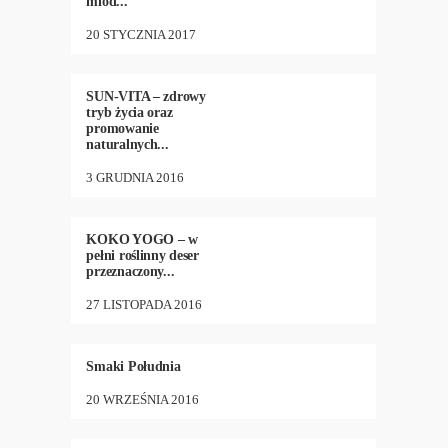
miód...
20 STYCZNIA 2017
DIETA
,
NEW
,
ZDROWIE
39
•
2747
SUN-VITA – zdrowy
tryb życia oraz
promowanie
naturalnych...
3 GRUDNIA 2016
DIETA
,
NEW
,
ZDROWIE
13
•
2662
KOKO YOGO – w
pełni roślinny deser
przeznaczony...
27 LISTOPADA 2016
DIETA
,
KUCHNIA
,
9
•
2946
NEW
Smaki Południa
20 WRZEŚNIA 2016
DIETA
,
NEW
,
ZDROWIE
16
•
3285