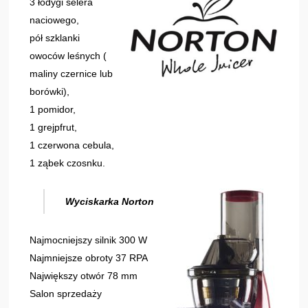
3 łodygi selera
naciowego,
pół szklanki
owoców leśnych (
maliny czernice lub
borówki),
1 pomidor,
1 grejpfrut,
1 czerwona cebula,
1 ząbek czosnku.
Wyciskarka Norton
Najmocniejszy silnik 300 W
Najmniejsze obroty 37 RPA
Największy otwór 78 mm
Salon sprzedaży