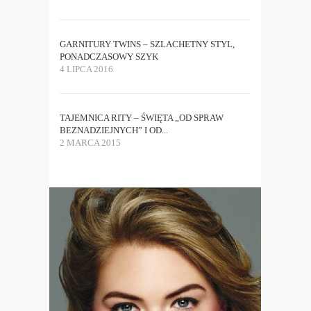
GARNITURY TWINS – SZLACHETNY STYL,
PONADCZASOWY SZYK
4 LIPCA 2016
TAJEMNICA RITY – ŚWIĘTA „OD SPRAW
BEZNADZIEJNYCH” I OD...
2 MARCA 2015