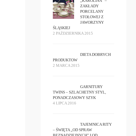
„KAROLINA” –
ZAKŁADY
PORCELANY
STOŁOWEJ Z
JAWORZYNY
ŚLĄSKIEJ
2 PAŹDZIERNIKA 2015
DIETA DOBRYCH
PRODUKTOW
2 MARCA 2015
GARNITURY
TWINS – SZLACHETNY STYL,
PONADCZASOWY SZYK
4 LIPCA 2016
TAJEMNICA RITY
– ŚWIĘTA „OD SPRAW
BEZNADZIEJNYCH” I OD...