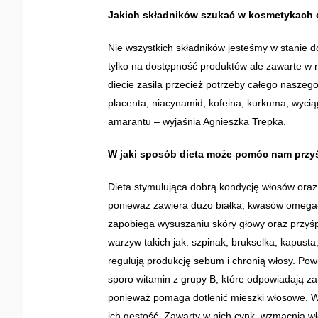
Jakich składników szukać w kosmetykach d
Nie wszystkich składników jesteśmy w stanie 
tylko na dostępność produktów ale zawarte w 
diecie zasila przecież potrzeby całego naszego
placenta, niacynamid, kofeina, kurkuma, wyciąg 
amarantu – wyjaśnia Agnieszka Trepka.
W jaki sposób dieta może pomóc nam przy
Dieta stymulująca dobrą kondycję włosów oraz 
ponieważ zawiera dużo białka, kwasów omega-
zapobiega wysuszaniu skóry głowy oraz przyśp
warzyw takich jak: szpinak, brukselka, kapusta
regulują produkcję sebum i chronią włosy. Pow
sporo witamin z grupy B, które odpowiadają za
ponieważ pomaga dotlenić mieszki włosowe. W
ich gęstość. Zawarty w nich cynk, wzmacnia wł