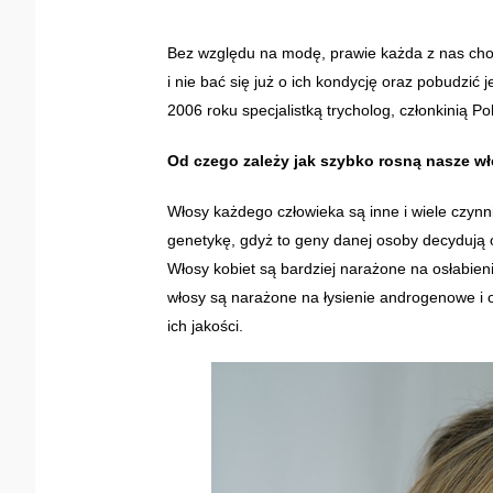
Bez względu na modę, prawie każda z nas choć 
i nie bać się już o ich kondycję oraz pobudzi
2006 roku specjalistką trycholog, członkinią 
Od czego zależy jak szybko rosną nasze w
Włosy każdego człowieka są inne i wiele czy
genetykę, gdyż to geny danej osoby decydują o
Włosy kobiet są bardziej narażone na osłabien
włosy są narażone na łysienie androgenowe i 
ich jakości.