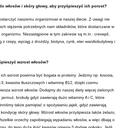
o włosów i skóry głowy, aby przyśpieszyć ich porost?
dostarczyć naszemu organizmowi w naszej diecie. Z uwagi nie
nich stężenie potrzebnych nam składników, które dostarczane w
 organizmu. Niezastąpione w tym zakresie są m.in.: crexepil,
z rzepy, wyciąg z drożdży, biotyna, cynk, eter waniliobutylowy i
śpieszyć wzrost włosów?
ich wzrost powinna być bogata w proteiny. Jedzmy np. łososia,
3, kwasów tłuszczowych i witaminę B12, dzięki czemu
iesza wzrost włosów. Dodajmy do naszej diety więcej zielonych
, jarmuż, brokuły gdyż zawierają dużo witaminy A i C, które
inniśmy także pamiętać o spożywaniu jajek, gdyż zawierają
 kondycję skóry głowy. Wzrost włosów przyśpiesza także żelazo,
szelkie orzechy zapobiegają wypadaniu włosów, a więc dbają o
osy, do tego duża ilość kwasów omega-3 dodaje połysku. Jeśli