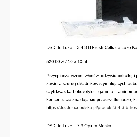
DSD de Luxe – 3.4.3 B Fresh Cells de Luxe Ko
520.00 zł / 10 x 10ml
Przyspiesza wzrost włosów, odżywia cebulkę i 
zawiera szereg składników stymulujących odb
czyli kwas karboksyetylo – gamma – aminomasł
koncentracie znajdują się przeciwutleniacze, k
ht
tps://dsddeluxepolska.pl/produkt/3-4-3-b-fres
DSD de Luxe – 7.3 Opium Maska