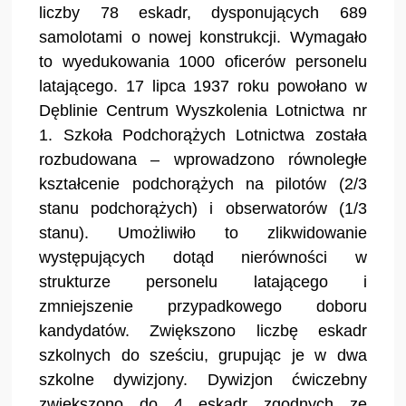
liczby 78 eskadr, dysponujących 689
samolotami o nowej konstrukcji. Wymagało
to wyedukowania 1000 oficerów personelu
latającego. 17 lipca 1937 roku powołano w
Dęblinie Centrum Wyszkolenia Lotnictwa nr
1. Szkoła Podchorążych Lotnictwa została
rozbudowana – wprowadzono równoległe
kształcenie podchorążych na pilotów (2/3
stanu podchorążych) i obserwatorów (1/3
stanu). Umożliwiło to zlikwidowanie
występujących dotąd nierówności w
strukturze personelu latającego i
zmniejszenie przypadkowego doboru
kandydatów. Zwiększono liczbę eskadr
szkolnych do sześciu, grupując je w dwa
szkolne dywizjony. Dywizjon ćwiczebny
zwiększono do 4 eskadr zgodnych ze