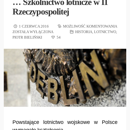
… Szkolnictwo lotnicze w II
Rzeczypospolitej
1 CZERWCA 2016
MOŻLIWOŚĆ KOMENTOWANIA
ZOSTAŁA WYŁĄCZONA
HISTORIA
,
LOTNICTWO
,
PIOTR BIELIŃSKI
54
Powstające lotnictwo wojskowe w Polsce
wymagało kształcenia