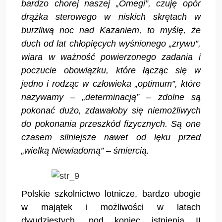
bardzo chorej naszej „Omegi”, czuję opór
drążka sterowego w niskich skrętach w
burzliwą noc nad Kazaniem, to myślę, że
duch od lat chłopięcych wyśnionego „zrywu”,
wiara w ważność powierzonego zadania i
poczucie obowiązku, które łącząc się w
jedno i rodząc w człowieka „optimum”, które
nazywamy – „determinacją” – zdolne są
pokonać dużo, zdawałoby się niemożliwych
do pokonania przeszkód fizycznych. Są one
czasem silniejsze nawet od lęku przed
„wielką Niewiadomą” – śmiercią.
Polskie szkolnictwo lotnicze, bardzo ubogie
w majątek i możliwości w latach
dwudziestych, pod koniec istnienia II