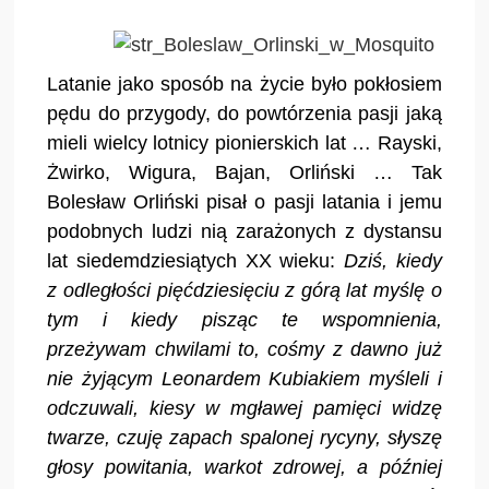
Latanie jako sposób na życie było pokłosiem
pędu do przygody, do powtórzenia pasji jaką
mieli wielcy lotnicy pionierskich lat … Rayski,
Żwirko, Wigura, Bajan, Orliński … Tak
Bolesław Orliński pisał o pasji latania i jemu
podobnych ludzi nią zarażonych z dystansu
lat siedemdziesiątych XX wieku:
Dziś, kiedy
z odległości pięćdziesięciu z górą lat myślę o
tym i kiedy pisząc te wspomnienia,
przeżywam chwilami to, cośmy z dawno już
nie żyjącym Leonardem Kubiakiem myśleli i
odczuwali, kiesy w mgławej pamięci widzę
twarze, czuję zapach spalonej rycyny, słyszę
głosy powitania, warkot zdrowej, a później