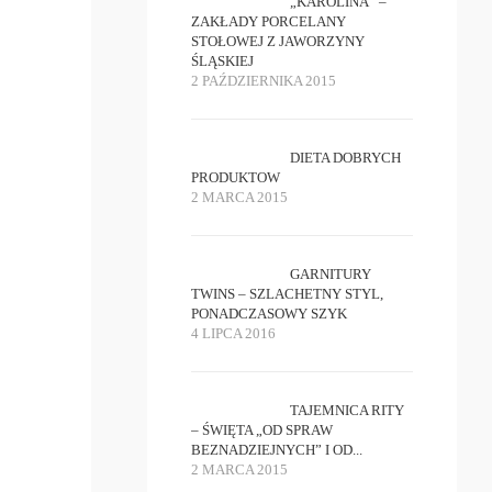
„KAROLINA” –
ZAKŁADY PORCELANY
STOŁOWEJ Z JAWORZYNY
ŚLĄSKIEJ
2 PAŹDZIERNIKA 2015
DIETA DOBRYCH
PRODUKTOW
2 MARCA 2015
GARNITURY
TWINS – SZLACHETNY STYL,
PONADCZASOWY SZYK
4 LIPCA 2016
TAJEMNICA RITY
– ŚWIĘTA „OD SPRAW
BEZNADZIEJNYCH” I OD...
2 MARCA 2015