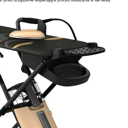
o na rynku urządzenie wspierające proces odkażania w tak łatwy