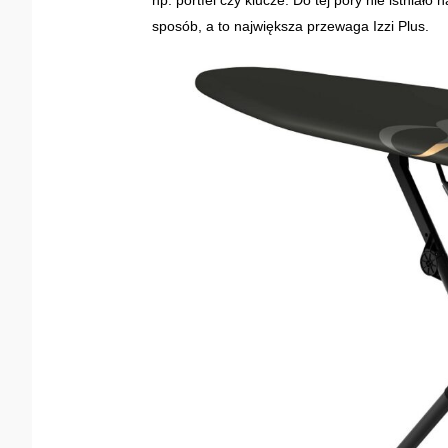
np. portfel czy klucze. Do tej pory nie istniał
sposób, a to największa przewaga Izzi Plus.