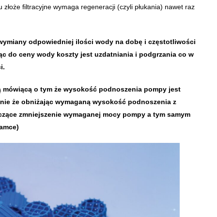
 złoże filtracyjne wymaga regeneracji (czyli płukania) nawet raz
wymiany odpowiedniej ilości wody na dobę i częstotliwości
jąc do ceny wody koszty jest uzdatniania i podgrzania co w
i.
ą mówiącą o tym że wysokość podnoszenia pompy jest
aźnie że obniżając wymaganą wysokość podnoszenia z
naczące zmniejszenie wymaganej mocy pompy a tym samym
ramce)