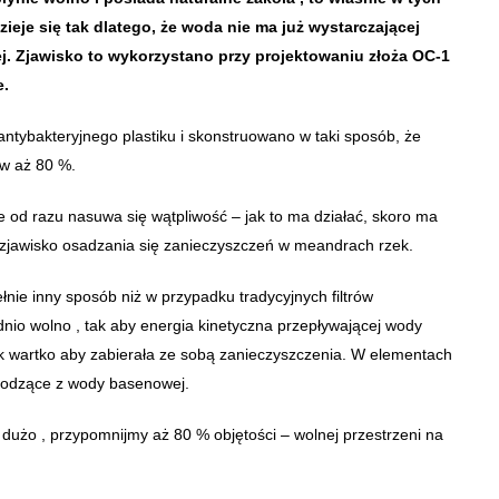
ieje się tak dlatego, że woda nie ma już wystarczającej
ej. Zjawisko to wykorzystano przy projektowaniu złoża OC-1
e.
ntybakteryjnego plastiku i skonstruowano w taki sposób, że
 w aż 80 %.
ne od razu nasuwa się wątpliwość – jak to ma działać, skoro ma
ie zjawisko osadzania się zanieczyszczeń w meandrach rzek.
ie inny sposób niż w przypadku tradycyjnych filtrów
nio wolno , tak aby energia kinetyczna przepływającej wody
ak wartko aby zabierała ze sobą zanieczyszczenia. W elementach
chodzące z wody basenowej.
 dużo , przypomnijmy aż 80 % objętości – wolnej przestrzeni na