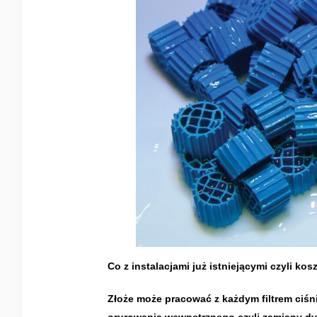
Co z instalacjami już istniejącymi czyli ko
Złoże może pracować z każdym filtrem ciś
orurowania wewnętrznego czyli zamiany d