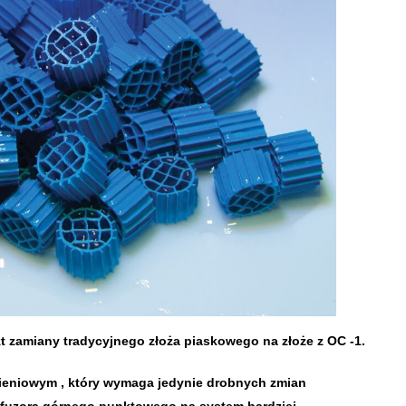
szt zamiany tradycyjnego złoża piaskowego na złoże z OC -1.
nieniowym , który wymaga jedynie drobnych zmian
yfuzora górnego punktowego na system bardziej