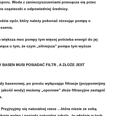
e oporu. Woda z zanieczyszczeniami przesącza się przez
ne cząsteczki o odpowiedniej średnicy.
odzie opór, który należy pokonać stosując pompę o
szenia.
 większa moc pompy tym więcej potrzeba energii do jej
wiąca o tym, że czym „silniejsza” pompa tym wyższe
ŻDY BASEN MUSI POSIADAĆ FILTR , A ZŁOŻE JEST
dy basenowej, po prostu wyłączając filtracje (przypomnijmy
a jakość wody) możemy „oporowe” złoże filtracyjne zastąpić
a.
 Przyjrzyjmy się naturalnej rzece …która niesie ze sobą
łynie wolno i posiada naturalne zakola , to właśnie w tych