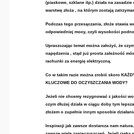
(piaskowe, szklane itp.) działa na zasadzi
warstwę złoża , na którym zostają zatrzyma
Podczas tego przesączania, złoże stawia w
odpowiedniej mocy, czyli wysokości podno
Upraszczając temat można założyć, że czym
napędzenia , stąd już prosta zależność mó
rachunki za energię elektryczną.
Co w takim razie można zrobić skoro KA
KLUCZOWE DO OCZYSZCZANIA WODY?
Jeżeli nie chcemy rezygnować z jakości wo
czym dłużej działa w ciągu doby tym lepsz
złożem o zupełnie innym sposobie działani
Inspiracji jak zawsze dostarcza nam natura.
zawsze wiele zanieczyszczeń. Jeżeli rzeka p