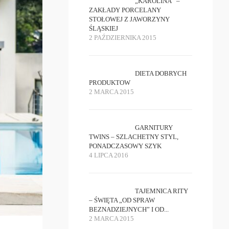
„KAROLINA” –
ZAKŁADY PORCELANY
STOŁOWEJ Z JAWORZYNY
ŚLĄSKIEJ
2 PAŹDZIERNIKA 2015
DIETA DOBRYCH
PRODUKTOW
2 MARCA 2015
GARNITURY
TWINS – SZLACHETNY STYL,
PONADCZASOWY SZYK
4 LIPCA 2016
TAJEMNICA RITY
– ŚWIĘTA „OD SPRAW
BEZNADZIEJNYCH” I OD...
2 MARCA 2015