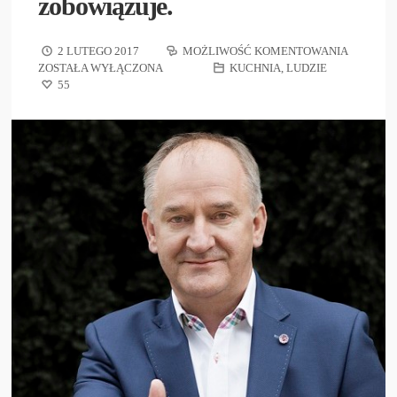
zobowiązuje.
2 LUTEGO 2017
MOŻLIWOŚĆ KOMENTOWANIA
ZOSTAŁA WYŁĄCZONA
KUCHNIA
,
LUDZIE
55