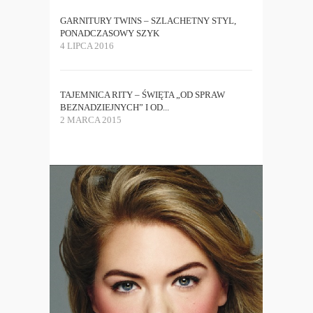
GARNITURY TWINS – SZLACHETNY STYL,
PONADCZASOWY SZYK
4 LIPCA 2016
TAJEMNICA RITY – ŚWIĘTA „OD SPRAW
BEZNADZIEJNYCH” I OD...
2 MARCA 2015