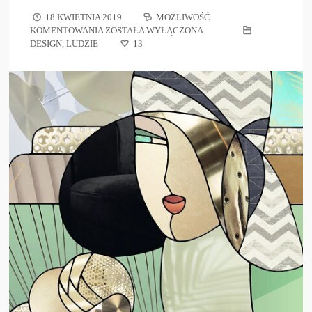
18 KWIETNIA 2019
MOŻLIWOŚĆ
KOMENTOWANIA
ZOSTAŁA WYŁĄCZONA
DESIGN
,
LUDZIE
13