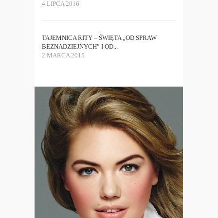
4 LIPCA 2016
TAJEMNICA RITY – ŚWIĘTA „OD SPRAW
BEZNADZIEJNYCH” I OD...
2 MARCA 2015