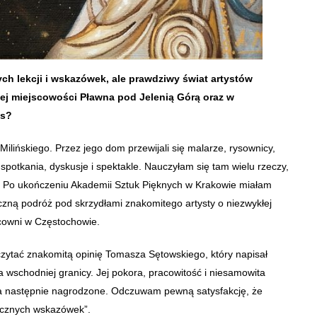
ch lekcji i wskazówek, ale prawdziwy świat artystów
ej miejscowości Pławna pod Jelenią Górą oraz w
es?
a Milińskiego. Przez jego dom przewijali się malarze, rysownicy,
 spotkania, dyskusje i spektakle. Nauczyłam się tam wielu rzeczy,
a. Po ukończeniu Akademii Sztuk Pięknych w Krakowie miałam
czną podróż pod skrzydłami znakomitego artysty o niezwykłej
cowni w Częstochowie.
ytać znakomitą opinię Tomasza Sętowskiego, który napisał
 wschodniej granicy. Jej pokora, pracowitość i niesamowita
 a następnie nagrodzone. Odczuwam pewną satysfakcję, że
tycznych wskazówek”.