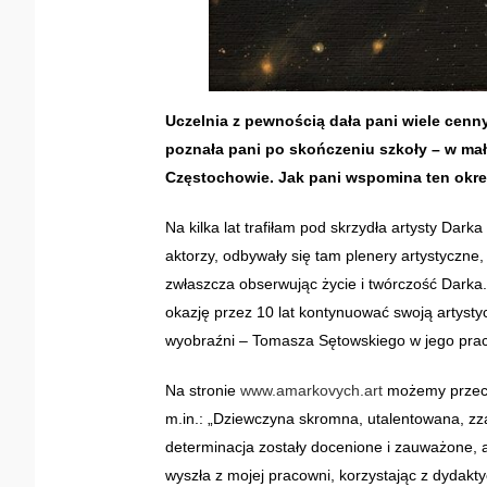
Uczelnia z pewnością dała pani wiele cenny
poznała pani po skończeniu szkoły – w mał
Częstochowie. Jak pani wspomina ten okr
Na kilka lat trafiłam pod skrzydła artysty Dark
aktorzy, odbywały się tam plenery artystyczne,
zwłaszcza obserwując życie i twórczość Dark
okazję przez 10 lat kontynuować swoją artysty
wyobraźni – Tomasza Sętowskiego w jego pra
Na stronie
www.amarkovych.art
możemy przecz
m.in.: „Dziewczyna skromna, utalentowana, zza
determinacja zostały docenione i zauważone,
wyszła z mojej pracowni, korzystając z dydak