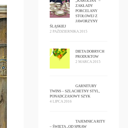
„KAROLINA” –
ZAKŁADY
PORCELANY
STOŁOWEJ Z
JAWORZYNY
ŚLĄSKIEJ
2 PAŹDZIERNIKA 2015
DIETA DOBRYCH
PRODUKTOW
2 MARCA 2015
GARNITURY
TWINS – SZLACHETNY STYL,
PONADCZASOWY SZYK
4 LIPCA 2016
TAJEMNICA RITY
– ŚWIĘTA „OD SPRAW