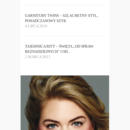
GARNITURY TWINS – SZLACHETNY STYL,
PONADCZASOWY SZYK
4 LIPCA 2016
TAJEMNICA RITY – ŚWIĘTA „OD SPRAW
BEZNADZIEJNYCH” I OD...
2 MARCA 2015