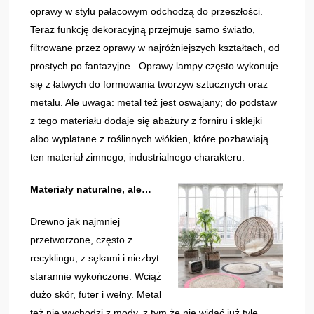
oprawy w stylu pałacowym odchodzą do przeszłości.
Teraz funkcję dekoracyjną przejmuje samo światło,
filtrowane przez oprawy w najróżniejszych kształtach, od
prostych po fantazyjne. Oprawy lampy często wykonuje
się z łatwych do formowania tworzyw sztucznych oraz
metalu. Ale uwaga: metal też jest oswajany; do podstaw
z tego materiału dodaje się abażury z forniru i sklejki
albo wyplatane z roślinnych włókien, które pozbawiają
ten materiał zimnego, industrialnego charakteru.
Materiały naturalne, ale…
Drewno jak najmniej
przetworzone, często z
recyklingu, z sękami i niezbyt
starannie wykończone. Wciąż
dużo skór, futer i wełny. Metal
też nie wychodzi z mody, z tym że nie widać już tyle