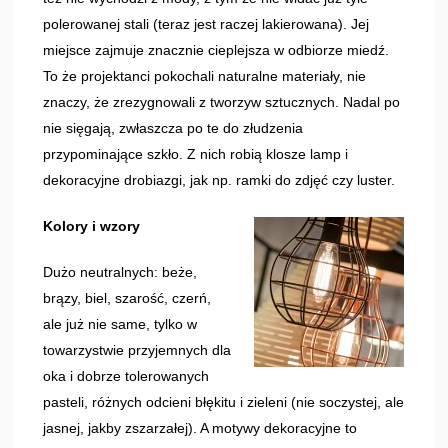
polerowanej stali (teraz jest raczej lakierowana). Jej
miejsce zajmuje znacznie cieplejsza w odbiorze miedź.
To że projektanci pokochali naturalne materiały, nie
znaczy, że zrezygnowali z tworzyw sztucznych. Nadal po
nie sięgają, zwłaszcza po te do złudzenia
przypominające szkło. Z nich robią klosze lamp i
dekoracyjne drobiazgi, jak np. ramki do zdjęć czy luster.
Kolory i wzory
Dużo neutralnych: beże,
brązy, biel, szarość, czerń,
ale już nie same, tylko w
towarzystwie przyjemnych dla
oka i dobrze tolerowanych
pasteli, różnych odcieni błękitu i zieleni (nie soczystej, ale
jasnej, jakby zszarzałej). A motywy dekoracyjne to