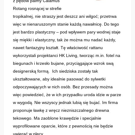
z pędów palmy Calamus
Rotang rosnącej w strefie
tropikalnej, nie straszy jest deszcz ani wilgoć; przetrwa
więc w nienaruszonym stanie każdą nawałnicę. Do tego
jest bardzo plastyczny – pod wpływem pary wodnej staje
się miękki i elastyczny, tak że można mu nadać każdy,
nawet fantazyjny kształt. Tę właściwość rattanu
wykorzystali projektanci HK Living, tworząc m.in. fotel na
biegunach i krzesło bujane, przyciągające wzrok swą
designerską formą. Ich siedziska zostały tak
ukształtowane, aby idealnie pasować do sylwetki
odpoczywających w nich osób. Bez przesady można
więc powiedzieć, że w ich przypadku uroda idzie w parze
w wygodą. Nie wszyscy jednak lubią się bujać. Im firma
proponuje ławkę z wręcz niezniszczalnego drewna
tekowego. Ma zaoblone krawędzie i specjalnie
wyprofilowane oparcie, które z pewnością nie będzie
uwierać w plecy.