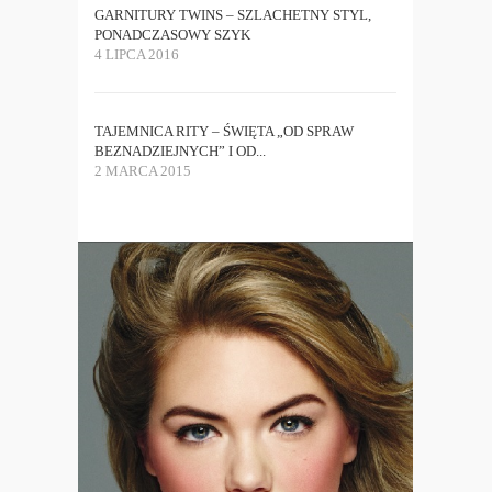
GARNITURY TWINS – SZLACHETNY STYL,
PONADCZASOWY SZYK
4 LIPCA 2016
TAJEMNICA RITY – ŚWIĘTA „OD SPRAW
BEZNADZIEJNYCH” I OD...
2 MARCA 2015