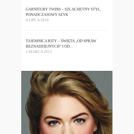
GARNITURY TWINS – SZLACHETNY STYL,
PONADCZASOWY SZYK
4 LIPCA 2016
TAJEMNICA RITY – ŚWIĘTA „OD SPRAW
BEZNADZIEJNYCH” I OD...
2 MARCA 2015