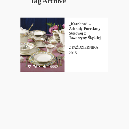
Tag Archive
KUCHNIA
,
PORCELANA
„Karolina” –
Zakłady Porcelany
Stołowej z
Jaworzyny Śląskiej
2 PAŹDZIERNIKA
2015
76
•
19992