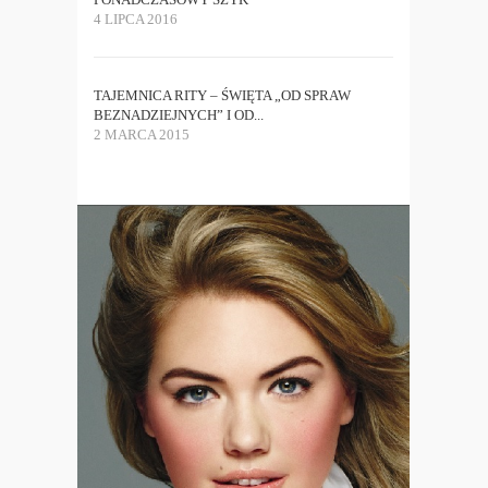
4 LIPCA 2016
TAJEMNICA RITY – ŚWIĘTA „OD SPRAW
BEZNADZIEJNYCH” I OD...
2 MARCA 2015