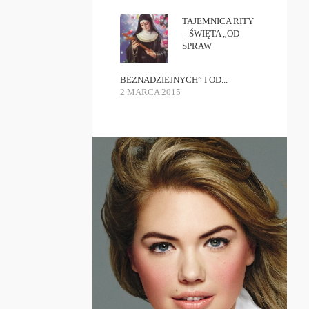
TAJEMNICA RITY
– ŚWIĘTA „OD
SPRAW
BEZNADZIEJNYCH” I OD...
2 MARCA 2015