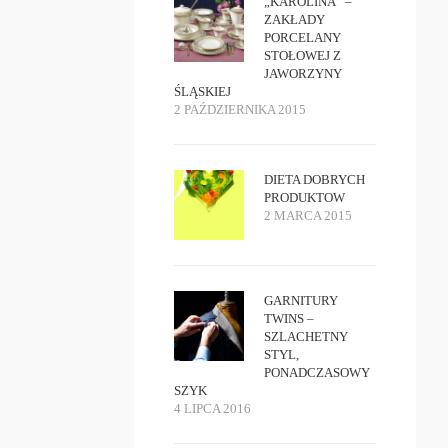
„KAROLINA” –
ZAKŁADY
PORCELANY
STOŁOWEJ Z
JAWORZYNY
ŚLĄSKIEJ
2 PAŹDZIERNIKA 2015
DIETA DOBRYCH
PRODUKTOW
2 MARCA 2015
GARNITURY
TWINS –
SZLACHETNY
STYL,
PONADCZASOWY
SZYK
4 LIPCA 2016